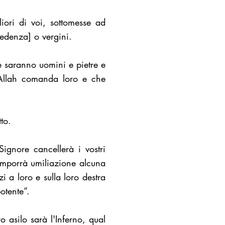
liori di voi, sottomesse ad
cedenza] o vergini.
le saranno uomini e pietre e
 Allah comanda loro e che
to.
Signore cancellerà i vostri
 imporrà umiliazione alcuna
i a loro e sulla loro destra
otente”.
ro asilo sarà l'Inferno, qual