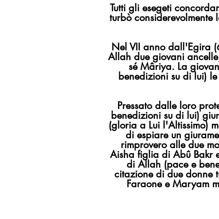
Tutti gli esegeti concord
turbò considerevolmente la
Nel VII anno dall'Egira (
Allah due giovani ancelle
sé Mâriya. La giovan
benedizioni su di lui) l
Pressato dalle loro prot
benedizioni su di lui) gi
(gloria a Lui l'Altissimo) 
di espiare un giurame
rimprovero alle due mo
Aisha figlia di Abû Bakr 
di Allah (pace e bened
citazione di due donne t
Faraone e Maryam madr