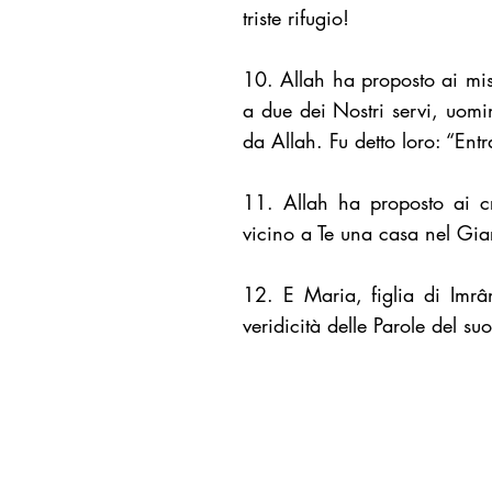
triste rifugio!
10. Allah ha proposto ai mis
a due dei Nostri servi, uomi
da Allah. Fu detto loro: “Ent
11. Allah ha proposto ai cr
vicino a Te una casa nel Gia
12. E Maria, figlia di Imrân
veridicità delle Parole del su
Associazione Culturale Isla
Tel./Fax. +39.040.772370
info@islam-trieste.it
-
centr
cultura@islam-trieste.it
- C