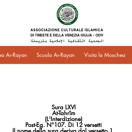
a Ar-Rayan
Scuola Ar-Rayan
Visita la Moschea
Sura LXVI
At-Tahrîm
(L'Interdizione)
Post-Eg. N°107. Di 12 versetti
Il nome della sura deriva dal versetto 1.