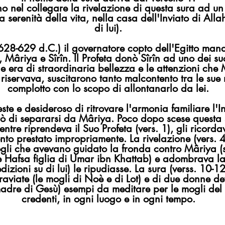
ano nel collegare la rivelazione di questa sura ad un
 serenità della vita, nella casa dell'Inviato di All
di lui).
628-629 d.C.) il governatore copto dell'Egitto mand
, Mâriya e Sîrîn. Il Profeta donò Sîrîn ad uno dei s
e era di straordinaria bellezza e le attenzioni c
e riservava, suscitarono tanto malcontento tra le su
complotto con lo scopo di allontanarlo da lei.
este e desideroso di ritrovare l'armonia familiare l'I
urò di separarsi da Mâriya. Poco dopo scese questa
mentre riprendeva il Suo Profeta (vers. 1), gli ricordav
nto prestato impropriamente. La rivelazione (vers. 4
gli che avevano guidato la fronda contro Mâriya (
e Hafsa figlia di Umar ibn Khattab) e adombrava la p
izioni su di lui) le ripudiasse. La sura (verss. 10-1
raviate (le mogli di Noè e di Lot) e di due donne de
e di Gesù) esempi da meditare per le mogli del Pr
credenti, in ogni luogo e in ogni tempo.