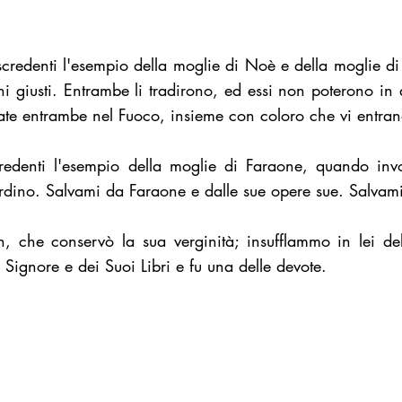
credenti l'esempio della moglie di Noè e della moglie di
ni giusti. Entrambe li tradirono, ed essi non poterono in
rate entrambe nel Fuoco, insieme con coloro che vi entran
edenti l'esempio della moglie di Faraone, quando invo
rdino. Salvami da Faraone e dalle sue opere sue. Salvami 
, che conservò la sua verginità; insufflammo in lei del
o Signore e dei Suoi Libri e fu una delle devote.
mica di Trieste ODV - Via Maiolica, 17 - 34125 Trieste (TS)
 | +39 379 2524793
o@pec.islam-trieste.it
.F. 90097620323