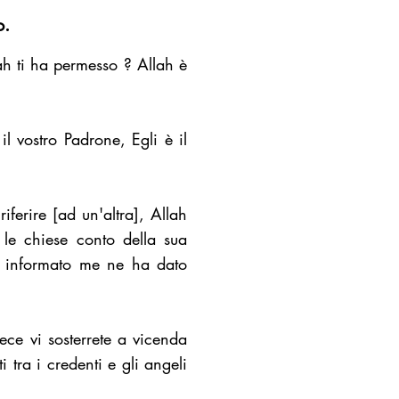
o.
ah ti ha permesso ? Allah è
il vostro Padrone, Egli è il
ferire [ad un'altra], Allah
le chiese conto della sua
Ben informato me ne ha dato
vece vi sosterrete a vicenda
 tra i credenti e gli angeli