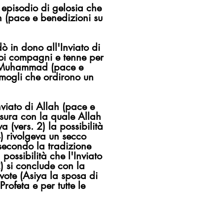
 episodio di gelosia che
ah (pace e benedizioni su
ò in dono all'Inviato di
uoi compagni e tenne per
he Muhammad (pace e
e mogli che ordirono un
nviato di Allah (pace e
 sura con la quale Allah
a (vers. 2) la possibilità
) rivolgeva un secco
secondo la tradizione
ossibilità che l'Inviato
2) si conclude con la
vote (Asiya la sposa di
ofeta e per tutte le