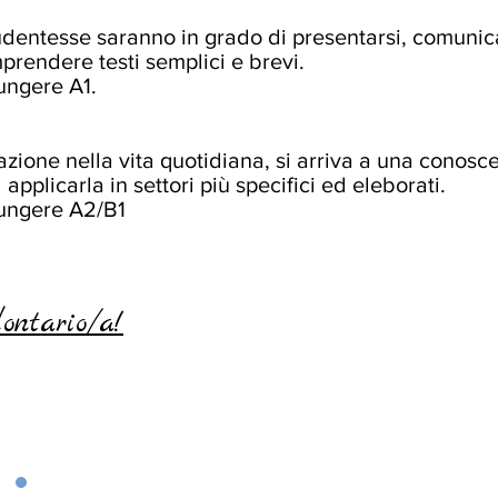
udentesse saranno in grado di presentarsi, comunicar
prendere testi semplici e brevi.
iungere A1.
zione nella vita quotidiana, si arriva a una conosc
applicarla in settori più specifici ed eleborati.
iungere A2/B1
lontario/a!