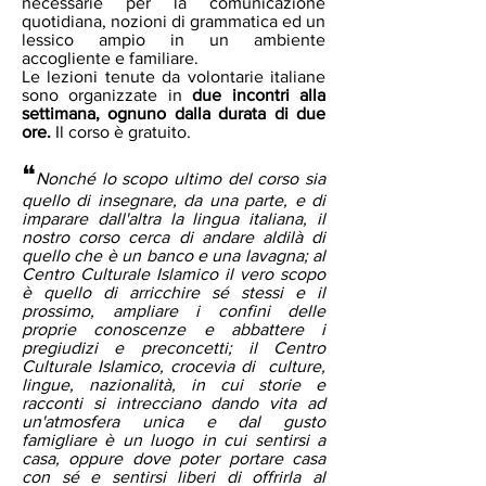
necessarie per la comunicazione
quotidiana, nozioni di grammatica ed un
lessico ampio in un ambiente
accogliente e familiare.
L
e lezioni tenute da volontarie italiane
sono organizzate in
due incontri alla
settimana, ognuno dalla durata di due
ore.
Il corso è gratuito.
❝
Nonché lo scopo ultimo del corso sia
quello di insegnare, da una parte, e di
imparare dall'altra la lingua italiana, il
nostro corso cerca di andare aldilà di
quello che è un banco e una lavagna; al
Centro Culturale Islamico il vero scopo
è quello di arricchire sé stessi e il
prossimo, ampliare i confini delle
proprie conoscenze e abbattere i
pregiudizi e preconcetti; il Centro
Culturale Islamico, crocevia di culture,
lingue, nazionalità, in cui storie e
racconti si intrecciano dando vita ad
un'atmosfera unica e dal gusto
famigliare è un luogo in cui sentirsi a
casa, oppure dove poter portare casa
con sé e sentirsi liberi di offrirla al