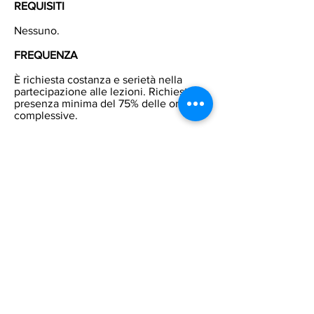
REQUISITI
Nessuno.
FREQUENZA
È richiesta costanza e serietà nella
partecipazione alle lezioni. Richiesta
presenza minima del 75% delle ore
complessive.
DURATA
aprile-giugno 2026
OBIETTIVI
CORSO BASE
Al termine del corso le studentesse
saranno in grado di presentarsi,
comunicare nelle situazioni di vita
quotidiana, leggere e comprendere
testi semplici e brevi.
Indicativo livello da raggiungere A1.
CORSO INTERMEDIO