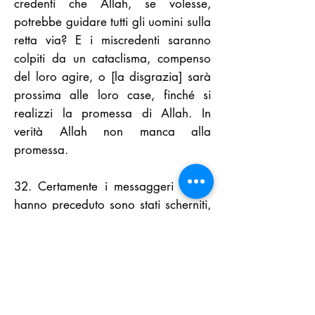
credenti che Allah, se volesse,
potrebbe guidare tutti gli uomini sulla
retta via? E i miscredenti saranno
colpiti da un cataclisma, compenso
del loro agire, o [la disgrazia] sarà
prossima alle loro case, finché si
realizzi la promessa di Allah. In
verità Allah non manca alla
promessa.
32. Certamente i messaggeri che ti
hanno preceduto sono stati scherniti,
ma ho concesso una tregua ai
miscredenti, quindi li ho afferrati.
Come fu [duro] allora il [Mio]
castigo!
33. Colui Che sorveglia ciò che ogni