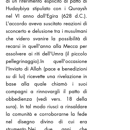
di un riferimento esplicito al patto di
Hudaybiya stipulato con i Quraysh
nel VI anno dall'Egira (628 d.C.).
L'accordo aveva suscitato reazioni di
sconcerto e delusione tra i musulmani
che videro svanire la possibilità di
recarsi in quell'anno alla Mecca per
assolvere ai riti dell'Umra (il piccolo
pellegrinaggio).In quell'occasione
l'Inviato di Allah (pace e benedizioni
su di lui) ricevette una rivelazione in
base alla quale chiamò i suoi
compagni a rinnovargli il patto di
obbedienza (vedi vers. 18 della
sura). In tal modo riuscì a rinsaldare
la comunità e corroborarne la fede
nel disegno divino di cui era
strumento.Nei due anni che