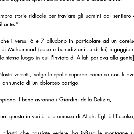
mpra storie ridicole per traviare gli uomini dal sentiero 
iliante.*
a che i verss. 6 e 7 alludono in particolare ad un corei
ni di Muhammad (pace e benedizioni su di lui) ingaggian
lo stesso luogo in cui l'Inviato di Allah parlava alla gente
ostri versetti, volge le spalle superbo come se non li av
i annuncio di un doloroso castigo.
piono il bene avranno i Giardini della Delizia,
o: questa in verità la promessa di Allah. Egli è l'Eccelso
pilastri che possiate vedere, ha infisso le montagne sul