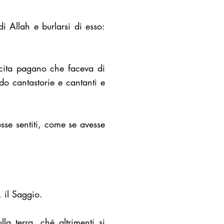
di Allah e burlarsi di esso:
scita pagano che faceva di
do cantastorie e cantanti e
]
esse sentiti, come se avesse
, il Saggio.
la terra, ché altrimenti si