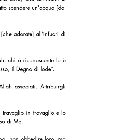
atto scendere un'acqua [dal
[che adorate] all'infuori di
: chi è riconoscente lo è
sso, il Degno di lode”.
lah associati. Attribuirgli
travaglio in travaglio e lo
rso di Me.
una, non obbedire loro, ma