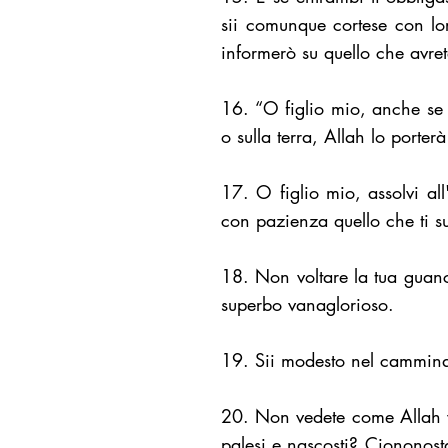
sii comunque cortese con lor
informerò su quello che avrete
16. “O figlio mio, anche se 
o sulla terra, Allah lo porter
17. O figlio mio, assolvi al
con pazienza quello che ti s
18. Non voltare la tua guanc
superbo vanaglorioso.
19. Sii modesto nel camminare
20. Non vedete come Allah vi 
palesi e nascosti? Ciononost