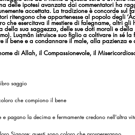
una delle ipotesi avanzata dai commentatori ha rag
nemente accettata. La tradizione è concorde sul fa
ori ritengono che appartenesse al popolo degli ‘Âd
o che esercitava il mestiere di falegname, altri gli 
a della sua saggezza, delle sue doti morali e della 
imo). Luqmân istruisce suo figlio a coltivare in sé la f
 il bene e a condannare il male, alla pazienza e 
nome di Allah, il Compassionevole, il Misericordios
Libro saggio
 coloro che compiono il bene
e e pagano la decima e fermamente credono nell'altra vit
loro Signore: questi sono coloro che prospereranno.