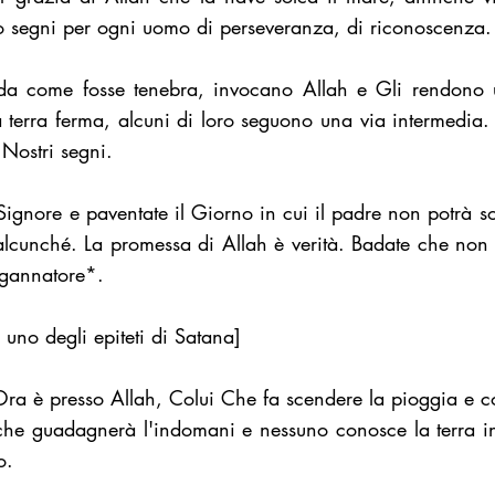
ono segni per ogni uomo di perseveranza, di riconoscenza.
a come fosse tenebra, invocano Allah e Gli rendono 
la terra ferma, alcuni di loro seguono una via intermedia. S
 Nostri segni.
ignore e paventate il Giorno in cui il padre non potrà soddi
 alcunché. La promessa di Allah è verità. Badate che non v
Ingannatore*.
 uno degli epiteti di Satana]
l'Ora è presso Allah, Colui Che fa scendere la pioggia e c
che guadagnerà l'indomani e nessuno conosce la terra in 
o.