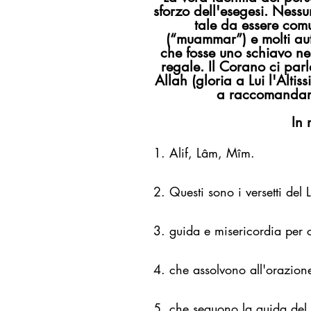
sforzo dell'esegesi. Ness
tale da essere comu
(“muammar”) e molti aut
che fosse uno schiavo ner
regale. Il Corano ci parl
Allah (gloria a Lui l'Altiss
a raccomandare
In 
1. Alif, Lâm, Mîm.
2. Questi sono i versetti del 
3. guida e misericordia per
4. che assolvono all'orazion
5. che seguono la guida del 