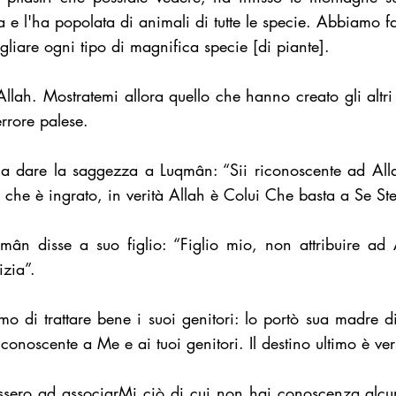
 e l'ha popolata di animali di tutte le specie. Abbiamo f
liare ogni tipo di magnifica specie [di piante].
lah. Mostratemi allora quello che hanno creato gli altri 
errore palese.
 dare la saggezza a Luqmân: “Sii riconoscente ad Allah
 che è ingrato, in verità Allah è Colui Che basta a Se Ste
n disse a suo figlio: “Figlio mio, non attribuire ad Al
izia”.
 di trattare bene i suoi genitori: lo portò sua madre di 
conoscente a Me e ai tuoi genitori. Il destino ultimo è ve
assero ad associarMi ciò di cui non hai conoscenza alc