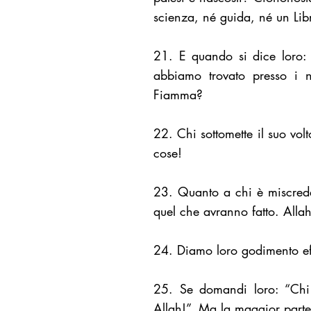
scienza, né guida, né un Lib
21. E quando si dice loro: 
abbiamo trovato presso i no
Fiamma?
22. Chi sottomette il suo volt
cose!
23. Quanto a chi è miscrede
quel che avranno fatto. Alla
24. Diamo loro godimento eff
25. Se domandi loro: “Chi h
Allah!”. Ma la maggior parte