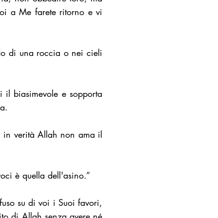
oi a Me farete ritorno e vi
o di una roccia o nei cieli
i il biasimevole e sopporta
a.
 in verità Allah non ama il
ci è quella dell'asino.”
uso su di voi i Suoi favori,
ito di Allah senza avere né