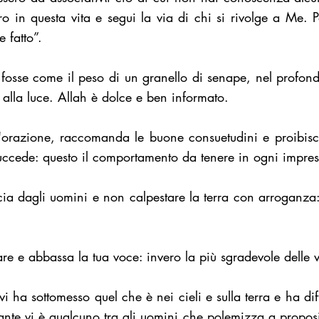
o in questa vita e segui la via di chi si rivolge a Me. P
 fatto”.
fosse come il peso di un granello di senape, nel profond
à alla luce. Allah è dolce e ben informato.
l'orazione, raccomanda le buone consuetudini e proibisc
uccede: questo il comportamento da tenere in ogni impres
ia dagli uomini e non calpestare la terra con arroganza:
 e abbassa la tua voce: invero la più sgradevole delle vo
ha sottomesso quel che è nei cieli e sulla terra e ha diff
ante vi è qualcuno tra gli uomini che polemizza a propos