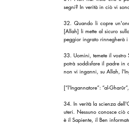
segni? In verità in ciò vi s
32. Quando li copre un'ond
[Allah] li mette al sicuro sul
peggior ingrato rinnegherà i
33. Uomini, temete il vostro S
potrà soddisfare il padre in
non vi inganni, su Allah, l'
[“l'Ingannatore”: “al-Gharûr”,
34. In verità la scienza del
uteri. Nessuno conosce ciò 
è il Sapiente, il Ben informat