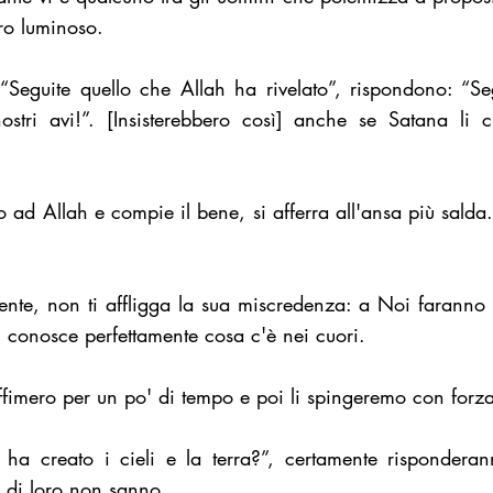
ro luminoso.
“Seguite quello che Allah ha rivelato”, rispondono: “S
stri avi!”. [Insisterebbero così] anche se Satana li 
o ad Allah e compie il bene, si afferra all'ansa più salda. I
nte, non ti affligga la sua miscredenza: a Noi faranno r
h conosce perfettamente cosa c'è nei cuori.
imero per un po' di tempo e poi li spingeremo con forza n
a creato i cieli e la terra?”, certamente risponderan
 di loro non sanno.