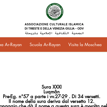
a Ar-Rayan
Scuola Ar-Rayan
Visita la Moschea
Sura XXXI
Luqmân
Pre-Eg. n°57 a parte i vv.27-29 . Di 34 versetti.
Il nome della sura deriva dal versetto 12.
sonaggio che dà il nome a questa sura è avvolta nel