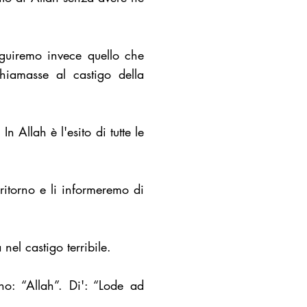
eguiremo invece quello che
chiamasse al castigo della
n Allah è l'esito di tutte le
itorno e li informeremo di
el castigo terribile.
no: “Allah”. Di': “Lode ad