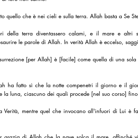
o quello che è nei cieli e sulla terra. Allah basta a Se St
ri della terra diventassero calami, e il mare e altri 
saurire le parole di Allah. In verità Allah è eccelso, sagg
surrezione [per Allah] è [facile] come quella di una sola
h ha fatto sì che la notte compenetri il giorno e il gio
e la luna, ciascuno dei quali procede [nel suo corso] fino
Verità, mentre quel che invocano all'infuori di Lui è fals
 grazia di Allah che la nave solca il mare, affinché v