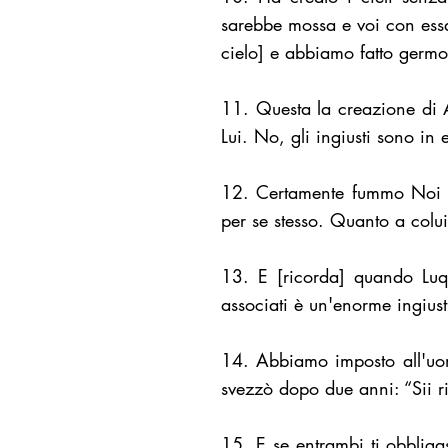
sarebbe mossa e voi con essa
cielo] e abbiamo fatto germog
11. Questa la creazione di Al
Lui. No, gli ingiusti sono in 
12. Certamente fummo Noi a
per se stesso. Quanto a colui
13. E [ricorda] quando Luqmâ
associati è un'enorme ingiust
14. Abbiamo imposto all'uomo
svezzò dopo due anni: “Sii ri
15. E se entrambi ti obblig