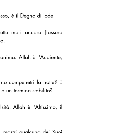
esso, è il Degno di lode.
sette mari ancora [fossero
io.
 anima. Allah è l'Audiente,
rno compenetri la notte? E
 a un termine stabilito?
ità. Allah è l'Altissimo, il
i mostri qualcuno dei Suoi