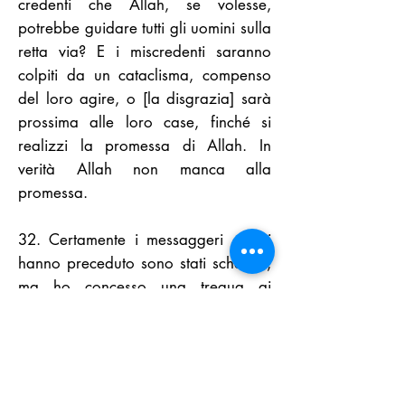
credenti che Allah, se volesse,
potrebbe guidare tutti gli uomini sulla
retta via? E i miscredenti saranno
colpiti da un cataclisma, compenso
del loro agire, o [la disgrazia] sarà
prossima alle loro case, finché si
realizzi la promessa di Allah. In
verità Allah non manca alla
promessa.
32. Certamente i messaggeri che ti
hanno preceduto sono stati scherniti,
ma ho concesso una tregua ai
miscredenti, quindi li ho afferrati.
Come fu [duro] allora il [Mio]
castigo!
33. Colui Che sorveglia ciò che ogni