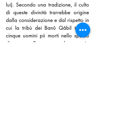
lui). Secondo una tradizione, il culto
di queste divinità trarrebbe origine
dalla considerazione e dal rispetto in
cui la tribù dei Banû Qâbil teneva
cinque uomini pii morti nello spazio
di un mese. Per onorarne la memoria
e fare di loro un esempio per i
posteri eressero cinque statue con le
loro fattezze. Con l'andare del
tempo, però, la gente dimenticò la
vera natura di quei simulacri e
cominciò ad adorarli come dèi.
Nell'ottavo anno dall'Egira (630
d.C.) l'Inviato di Allah (pace e
benedizioni su di lui) diede incarico a
Khalid ibn Walid, uno dei suoi più
valorosi condottieri, di distruggere il