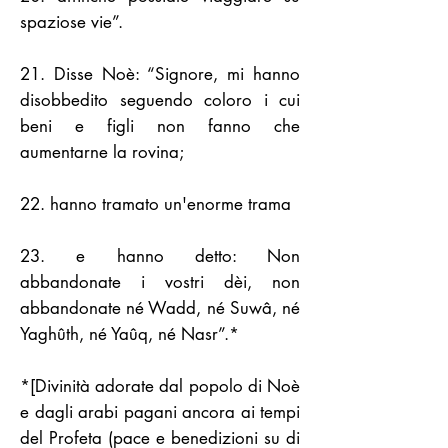
spaziose vie”.
21. Disse Noè: “Signore, mi hanno
disobbedito seguendo coloro i cui
beni e figli non fanno che
aumentarne la rovina;
22. hanno tramato un'enorme trama
23. e hanno detto: Non
abbandonate i vostri dèi, non
abbandonate né Wadd, né Suwâ, né
Yaghûth, né Yaûq, né Nasr”.*
*[Divinità adorate dal popolo di Noè
e dagli arabi pagani ancora ai tempi
del Profeta (pace e benedizioni su di