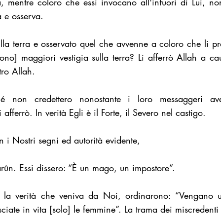
 mentre coloro che essi invocano all'infuori di Lui, no
a e osserva.
la terra e osservato quel che avvenne a coloro che li pr
arono] maggiori vestigia sulla terra? Li afferrò Allah a c
tro Allah.
é non credettero nonostante i loro messaggeri ave
 afferrò. In verità Egli è il Forte, il Severo nel castigo.
i Nostri segni ed autorità evidente,
n. Essi dissero: “È un mago, un impostore”.
la verità che veniva da Noi, ordinarono: “Vengano ucc
sciate in vita [solo] le femmine”. La trama dei miscreden