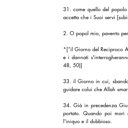
31. come quello del popolo 
accetta che i Suoi servi [subi
2. O popol mio, pavento per
*[“il Giorno del Reciproco A
e i dannati s'interrogherann
48, 50)]
33. il Giorno in cui, sbanda
guidare colui che Allah smar
34. Già in precedenza Giuse
portato. Quando poi morì di
l'iniquo e il dubbioso.