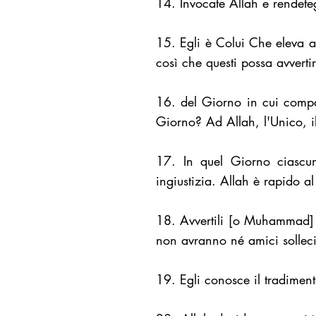
14. Invocate Allah e rendeteg
15. Egli è Colui Che eleva ai l
così che questi possa avverti
16. del Giorno in cui compar
Giorno? Ad Allah, l'Unico, i
17. In quel Giorno ciascu
ingiustizia. Allah è rapido al
18. Avvertili [o Muhammad] d
non avranno né amici solleciti
19. Egli conosce il tradimen