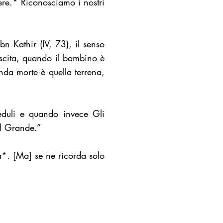
vere.* Riconosciamo i nostri
n Kathir (IV, 73), il senso
nascita, quando il bambino è
nda morte è quella terrena,
eduli e quando invece Gli
il Grande.”
a*. [Ma] se ne ricorda solo