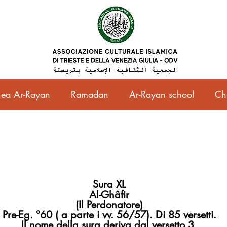
ea Ar-Rayan
Ramadan
Ar-Rayan school
Ch
Sura XL
Al-Ghâfir
(Il Perdonatore)
Pre-Eg. °60 ( a parte i vv. 56/57). Di 85 versetti.
Il nome della sura deriva dal versetto 3.