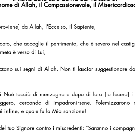
nome di Allah, il Compassionevole, il Misericordios
proviene] da Allah, l'Eccelso, il Sapiente,
cato, che accoglie il pentimento, che è severo nel cast
a meta è verso di Lui,
zzano sui segni di Allah. Non ti lasciar suggestionare dal
di Noè tacciò di menzogna e dopo di loro [lo fecero] i
ggero, cercando di impadronirsene. Polemizzarono c
rai infine, e quale fu la Mia sanzione!
 del tuo Signore contro i miscredenti: “Saranno i compagn