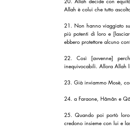
20. Allah decide con equità,
Allah è colui che tutto ascolt
21. Non hanno viaggiato sul
più potenti di loro e [lasci
ebbero protettore alcuno con
22. Così [avvenne] perch
inequivocabili. Allora Allah li
23. Già inviammo Mosè, con 
24. a Faraone, Hâmân e Qârû
25. Quando poi portò loro 
credono insieme con lui e la