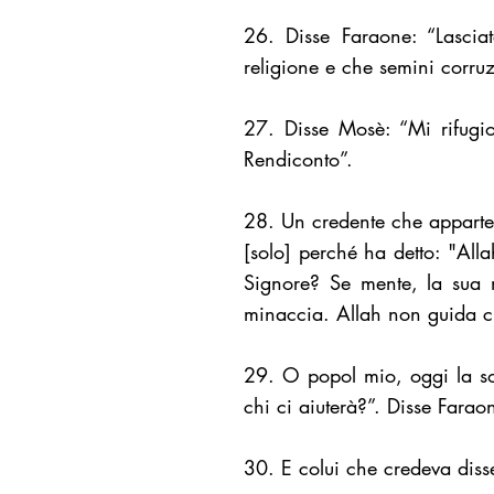
26. Disse Faraone: “Lascia
religione e che semini corruzi
27. Disse Mosè: “Mi rifugi
Rendiconto”.
28. Un credente che apparten
[solo] perché ha detto: "All
Signore? Se mente, la sua m
minaccia. Allah non guida c
29. O popol mio, oggi la sov
chi ci aiuterà?”. Disse Faraon
30. E colui che credeva diss