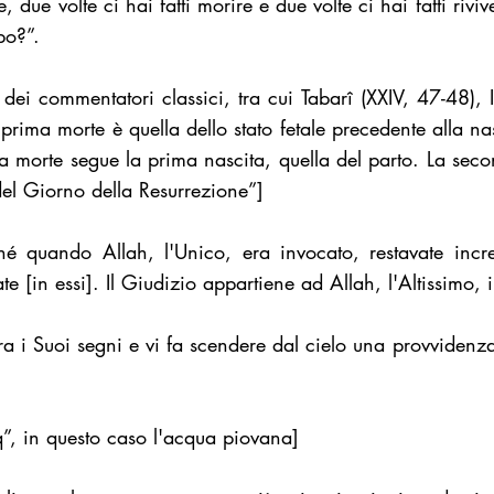
due volte ci hai fatti morire e due volte ci hai fatti rivi
po?”.
ei commentatori classici, tra cui Tabarî (XXIV, 47-48), Ib
la prima morte è quella dello stato fetale precedente alla 
 morte segue la prima nascita, quella del parto. La seco
del Giorno della Resurrezione”]
hé quando Allah, l'Unico, era invocato, restavate incr
te [in essi]. Il Giudizio appartiene ad Allah, l'Altissimo, 
ra i Suoi segni e vi fa scendere dal cielo una provvidenz
q”, in questo caso l'acqua piovana]