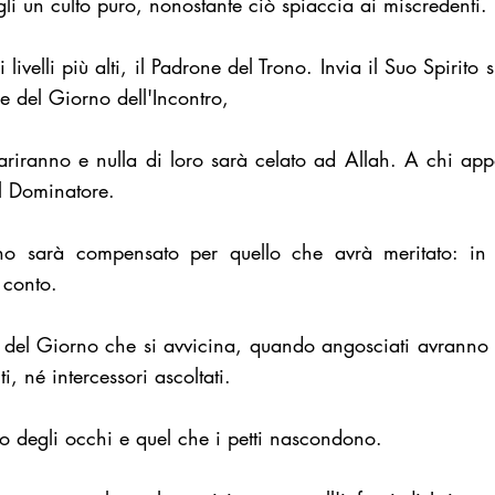
li un culto puro, nonostante ciò spiaccia ai miscredenti.
ivelli più alti, il Padrone del Trono. Invia il Suo Spirito s
re del Giorno dell'Incontro,
iranno e nulla di loro sarà celato ad Allah. A chi appa
l Dominatore.
no sarà compensato per quello che avrà meritato: in
 conto.
el Giorno che si avvicina, quando angosciati avranno i 
, né intercessori ascoltati.
to degli occhi e quel che i petti nascondono.