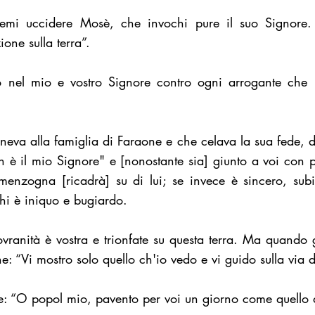
temi uccidere Mosè, che invochi pure il suo Signore. 
one sulla terra”.
o nel mio e vostro Signore contro ogni arrogante che
eva alla famiglia di Faraone e che celava la sua fede, 
ah è il mio Signore" e [nonostante sia] giunto a voi con p
enzogna [ricadrà] su di lui; se invece è sincero, subir
hi è iniquo e bugiardo.
ranità è vostra e trionfate su questa terra. Ma quando g
e: “Vi mostro solo quello ch'io vedo e vi guido sulla via de
e: “O popol mio, pavento per voi un giorno come quello d