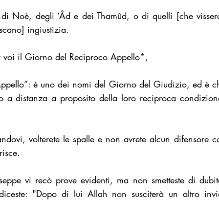
di Noè, degli ‘Âd e dei Thamûd, o di quelli [che visser
scano] ingiustizia.
 voi il Giorno del Reciproco Appello*,
ppello”: è uno dei nomi del Giorno del Giudizio, ed è c
o a distanza a proposito della loro reciproca condizione
ndovi, volterete le spalle e non avrete alcun difensore 
risce.
ppe vi recò prove evidenti, ma non smetteste di dubit
ceste: "Dopo di lui Allah non susciterà un altro invi