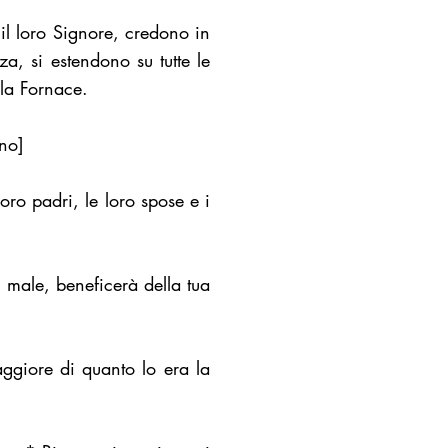
il loro Signore, credono in
za, si estendono su tutte le
lla Fornace.
rno]
oro padri, le loro spose e i
l male, beneficerà della tua
aggiore di quanto lo era la