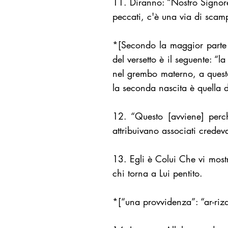
11. Diranno: “Nostro Signore, 
peccati, c'è una via di scam
*[Secondo la maggior parte d
del versetto è il seguente: “
nel grembo materno, a questa
la seconda nascita è quella 
12. “Questo [avviene] perc
attribuivano associati credeva
13. Egli è Colui Che vi most
chi torna a Lui pentito.
*[“una provvidenza”: “ar-riz