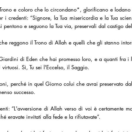
Trono e coloro che lo circondano*, glorificano e lodano 
 i credenti: “Signore, la Tua misericordia e la Tua scien
i pentono e seguono la Tua via, preservali dal castigo de
 che reggono il Trono di Allah e quelli che gli stanno into
 Giardini di Eden che hai promesso loro, e a quanti fra i l
virtuosi. Sì, Tu sei l'Eccelso, il Saggio.
zioni, perché in quel Giorno colui che avrai preservato da
menso successo.
enti: “L'avversione di Allah verso di voi è certamente m
ché eravate invitati alla fede e la rifiutavate”.