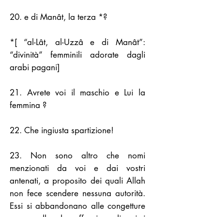
20. e di Manât, la terza *?
*[ “al-Lât, al-Uzzâ e di Manât”:
“divinità” femminili adorate dagli
arabi pagani]
21. Avrete voi il maschio e Lui la
femmina ?
22. Che ingiusta spartizione!
23. Non sono altro che nomi
menzionati da voi e dai vostri
antenati, a proposito dei quali Allah
non fece scendere nessuna autorità.
Essi si abbandonano alle congetture