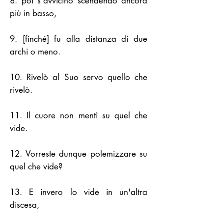
8. poi s'avvicinò scendendo ancora
più in basso,
9. [finché] fu alla distanza di due
archi o meno.
10. Rivelò al Suo servo quello che
rivelò.
11. Il cuore non mentì su quel che
vide.
12. Vorreste dunque polemizzare su
quel che vide?
13. E invero lo vide in un'altra
discesa,