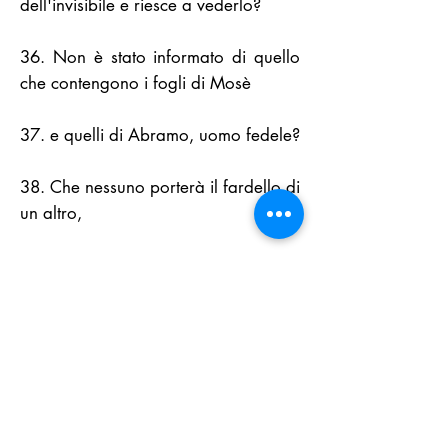
dell'invisibile e riesce a vederlo?
36. Non è stato informato di quello
che contengono i fogli di Mosè
37. e quelli di Abramo, uomo fedele?
38. Che nessuno porterà il fardello di
un altro,
39. e che invero, l'uomo non ottiene
che il [frutto dei] suoi sforzi ;
40. e che il suo sforzo gli sarà
presentato [nel Giorno del Giudizio]
41. e gli sarà dato pieno compenso,