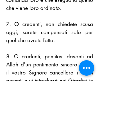
comanda loro e che eseguono quello
che viene loro ordinato.
7. O credenti, non chiedete scusa
oggi, sarete compensati solo per
quel che avrete fatto.
8. O credenti, pentitevi davanti ad
Allah d'un pentimento sincero. Forse
il vostro Signore cancellerà i vostri
peccati e vi introdurrà nei Giardini in
cui scorrono i ruscelli, nel Giorno in
cui non imporrà umiliazione alcuna
al Profeta e a coloro che avranno
creduto insieme con lui. La loro luce
correrà innanzi a loro e sulla loro
destra ed essi diranno: “Signore,
completa la nostra luce e perdonaci.