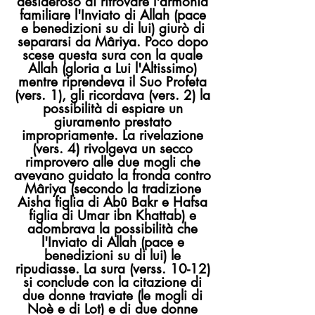
desideroso di ritrovare l'armonia
familiare l'Inviato di Allah (pace
e benedizioni su di lui) giurò di
separarsi da Mâriya. Poco dopo
scese questa sura con la quale
Allah (gloria a Lui l'Altissimo)
mentre riprendeva il Suo Profeta
(vers. 1), gli ricordava (vers. 2) la
possibilità di espiare un
giuramento prestato
impropriamente. La rivelazione
(vers. 4) rivolgeva un secco
rimprovero alle due mogli che
avevano guidato la fronda contro
Mâriya (secondo la tradizione
Aisha figlia di Abû Bakr e Hafsa
figlia di Umar ibn Khattab) e
adombrava la possibilità che
l'Inviato di Allah (pace e
benedizioni su di lui) le
ripudiasse. La sura (verss. 10-12)
si conclude con la citazione di
due donne traviate (le mogli di
Noè e di Lot) e di due donne