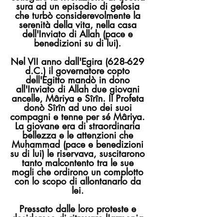
sura ad un episodio di gelosia
che turbò considerevolmente la
serenità della vita, nella casa
dell'Inviato di Allah (pace e
benedizioni su di lui).
Nel VII anno dall'Egira (628-629
d.C.) il governatore copto
dell'Egitto mandò in dono
all'Inviato di Allah due giovani
ancelle, Mâriya e Sîrîn. Il Profeta
donò Sîrîn ad uno dei suoi
compagni e tenne per sé Mâriya.
La giovane era di straordinaria
bellezza e le attenzioni che
Muhammad (pace e benedizioni
su di lui) le riservava, suscitarono
tanto malcontento tra le sue
mogli che ordirono un complotto
con lo scopo di allontanarlo da
lei.
Pressato dalle loro proteste e