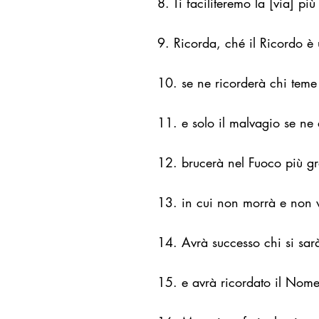
8. Ti faciliteremo la [via] più 
9. Ricorda, ché il Ricordo è u
10. se ne ricorderà chi teme
11. e solo il malvagio se ne 
12. brucerà nel Fuoco più g
13. in cui non morrà e non v
14. Avrà successo chi si sarà
15. e avrà ricordato il Nome 