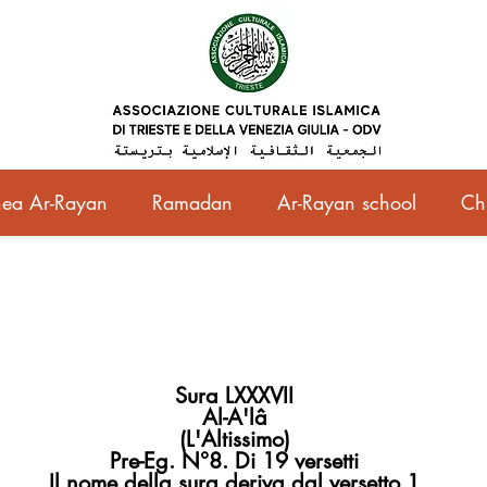
ea Ar-Rayan
Ramadan
Ar-Rayan school
Ch
Sura LXXXVII
Al-A'lâ
(L'Altissimo)
Pre-Eg. N°8. Di 19 versetti
Il nome della sura deriva dal versetto 1