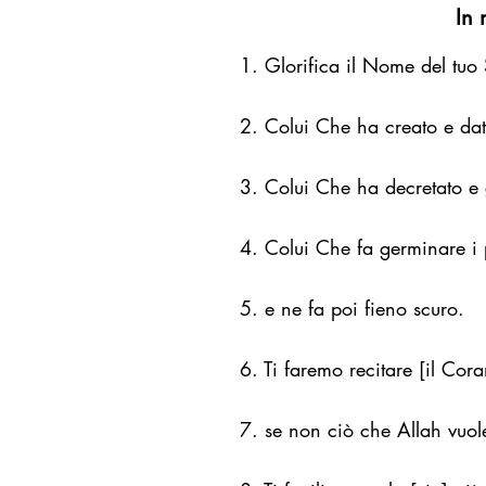
In 
1. Glorifica il Nome del tuo 
2. Colui Che ha creato e da
3. Colui Che ha decretato e 
4. Colui Che fa germinare i 
5. e ne fa poi fieno scuro.
6. Ti faremo recitare [il Cor
7. se non ciò che Allah vuole