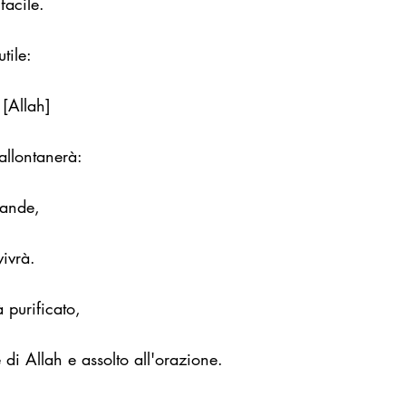
facile.
tile:
 [Allah]
allontanerà:
rande,
ivrà.
 purificato,
di Allah e assolto all'orazione.